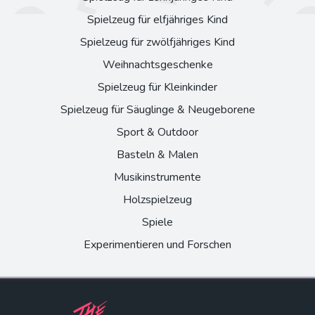
Spielzeug für elfjähriges Kind
Spielzeug für zwölfjähriges Kind
Weihnachtsgeschenke
Spielzeug für Kleinkinder
Spielzeug für Säuglinge & Neugeborene
Sport & Outdoor
Basteln & Malen
Musikinstrumente
Holzspielzeug
Spiele
Experimentieren und Forschen