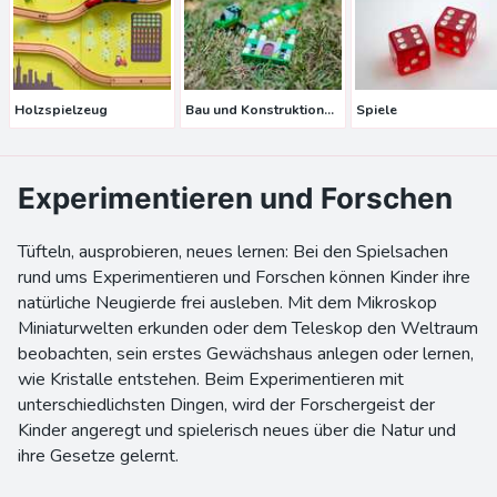
Holzspielzeug
Bau und Konstruktionsspielzeug
Spiele
Experimentieren und Forschen
Tüfteln, ausprobieren, neues lernen: Bei den Spielsachen
rund ums Experimentieren und Forschen können Kinder ihre
natürliche Neugierde frei ausleben. Mit dem Mikroskop
Miniaturwelten erkunden oder dem Teleskop den Weltraum
beobachten, sein erstes Gewächshaus anlegen oder lernen,
wie Kristalle entstehen. Beim Experimentieren mit
unterschiedlichsten Dingen, wird der Forschergeist der
Kinder angeregt und spielerisch neues über die Natur und
ihre Gesetze gelernt.